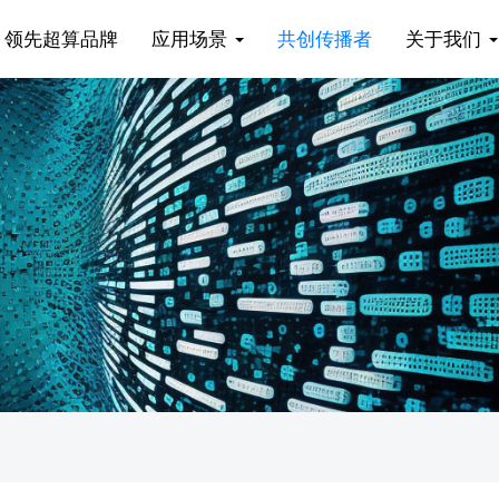
领先超算品牌
应用场景
共创传播者
关于我们