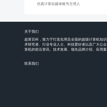
仿真计算自媒体账号主理人
关于我们
超算百科，致力于打造实用且全面的超级计算机知识
术研究者、行业专业人士、科技爱好者以及广大公众
算机的前沿资讯、技术发展、领先品牌介绍、应用
联系我们