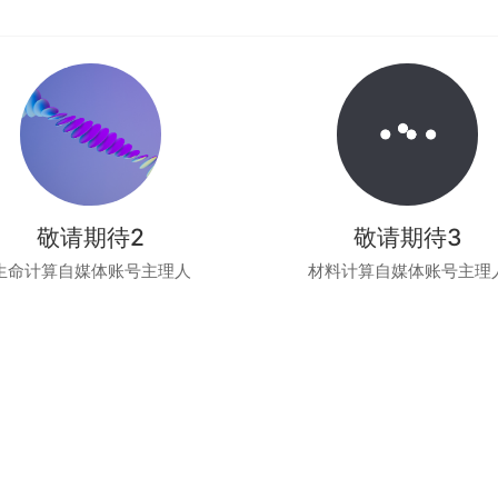
敬请期待2
敬请期待3
生命计算自媒体账号主理人
材料计算自媒体账号主理