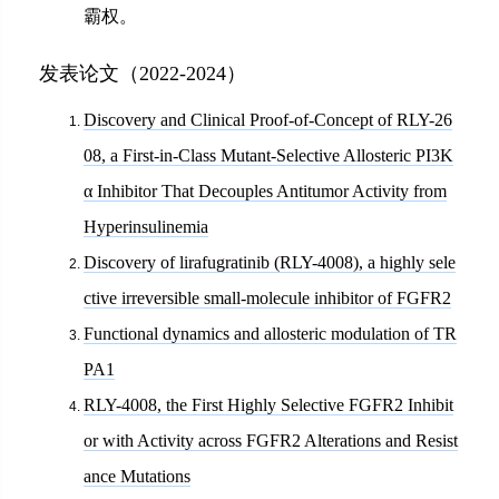
霸权。
发表论文（2022-2024）
Discovery and Clinical Proof-of-Concept of RLY-26
08, a First-in-Class Mutant-Selective Allosteric PI3K
α Inhibitor That Decouples Antitumor Activity from
Hyperinsulinemia
Discovery of lirafugratinib (RLY-4008), a highly sele
ctive irreversible small-molecule inhibitor of FGFR2
Functional dynamics and allosteric modulation of TR
PA1
RLY-4008, the First Highly Selective FGFR2 Inhibit
or with Activity across FGFR2 Alterations and Resist
ance Mutations