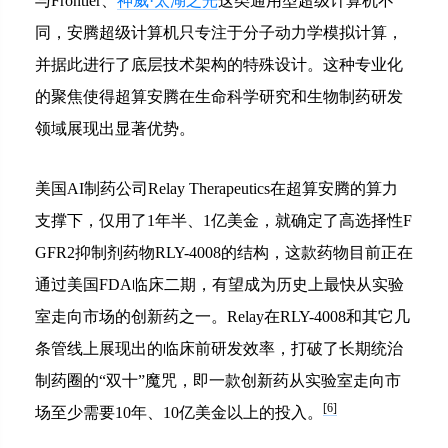
与Frontier、
神威·太湖之光
这类通用型超级计算机不
同，安腾超级计算机只专注于分子动力学模拟计算，
并据此进行了底层技术架构的特殊设计。这种专业化
的聚焦使得超算安腾在生命科学研究和生物制药研发
领域展现出显著优势。
美国AI制药公司Relay Therapeutics在超算安腾的算力
支撑下，仅用了1年半、1亿美金，就确定了高选择性F
GFR2抑制剂药物RLY-4008的结构，这款药物目前正在
通过美国FDA临床二期，有望成为历史上最快从实验
室走向市场的创新药之一。Relay在RLY-4008和其它几
条管线上展现出的临床前研发效率，打破了长期统治
制药圈的“双十”魔咒，即一款创新药从实验室走向市
[6]
场至少需要10年、10亿美金以上的投入。